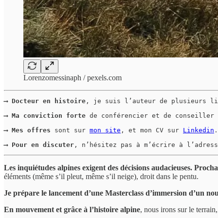
Lorenzomessinaph / pexels.com
⟶ Docteur en histoire
, je suis l’auteur de plusieurs li
⟶ Ma conviction forte
 de conférencier et de conseiller 
⟶ Mes offres
 sont sur 
mon site
, et mon CV sur 
Linkedin
.

⟶ Pour en discuter
, n’hésitez pas à m’écrire à l’adress
Les inquiétudes alpines exigent des décisions audacieuses. Proch
éléments (même s’il pleut, même s’il neige), droit dans le pentu.
Je prépare le lancement d’une Masterclass d’immersion d’un no
En mouvement et grâce à l’histoire alpine
, nous irons sur le terrain