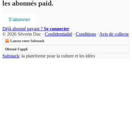
les abonnés paid.
S'abonner
Déjà abonné payant ?
Se connecter
© 2026 Séverin Duc
·
Confidentialité
∙
Conditions
∙
Avis de collecte
Lancez votre Substack
Obtenir l’appli
Substack
: la plateforme pour la culture et les idées