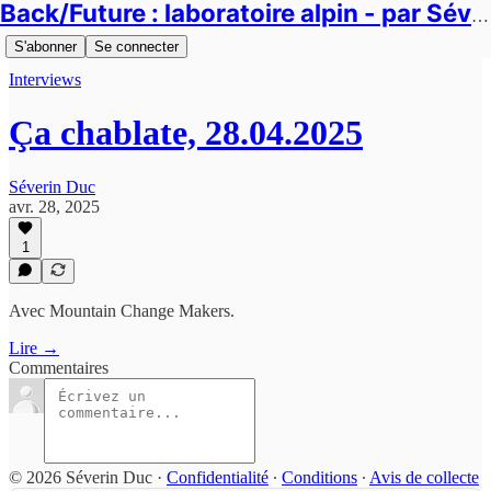
Back/Future : laboratoire alpin - par Séverin Duc
S'abonner
Se connecter
Interviews
Ça chablate, 28.04.2025
Séverin Duc
avr. 28, 2025
1
Avec Mountain Change Makers.
Lire →
Commentaires
© 2026 Séverin Duc
·
Confidentialité
∙
Conditions
∙
Avis de collecte