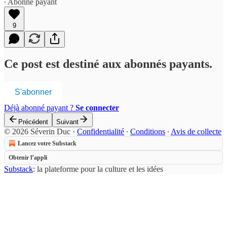
∙ Abonné payant
9
Ce post est destiné aux abonnés payants.
S'abonner
Déjà abonné payant ?
Se connecter
Précédent
Suivant
© 2026 Séverin Duc
·
Confidentialité
∙
Conditions
∙
Avis de collecte
Lancez votre Substack
Obtenir l’appli
Substack
: la plateforme pour la culture et les idées