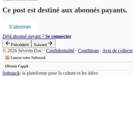
Ce post est destiné aux abonnés payants.
S'abonner
Déjà abonné payant ?
Se connecter
Précédent
Suivant
© 2026 Séverin Duc
·
Confidentialité
∙
Conditions
∙
Avis de collecte
Lancez votre Substack
Obtenir l’appli
Substack
: la plateforme pour la culture et les idées