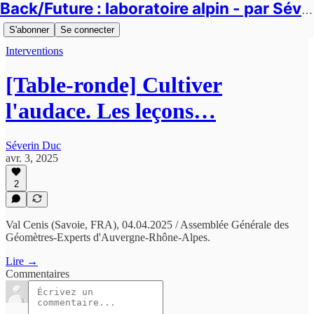
Back/Future : laboratoire alpin - par Séverin Duc
S'abonner
Se connecter
Interventions
[Table-ronde] Cultiver
l'audace. Les leçons…
Séverin Duc
avr. 3, 2025
2
Val Cenis (Savoie, FRA), 04.04.2025 / Assemblée Générale des
Géomètres-Experts d'Auvergne-Rhône-Alpes.
Lire →
Commentaires